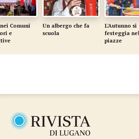
 nei Comuni
Un albergo che fa
L'Autunno si
ri e
scuola
festeggia nel
tive
piazze
…