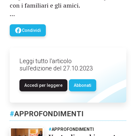
con i familiari e gli amici.
…
facebook
Condividi
Leggi tutto l'articolo
sull'edizione del 27.10.2023
Accedi per leggere
Abbonati
#
APPROFONDIMENTI
#
APPROFONDIMENTI