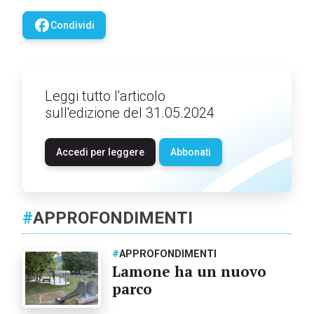
facebook
Condividi
Leggi tutto l'articolo
sull'edizione del 31.05.2024
Accedi per leggere
Abbonati
#
APPROFONDIMENTI
#
APPROFONDIMENTI
Lamone ha un nuovo
parco