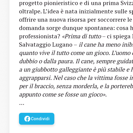
progetto pionieristico e di una prima Svi
oltralpe. L’idea è nata inizialmente sulle s
offrire una nuova risorsa per soccorrere 
domanda sorge dunque spontanea: cosa ha 
professionista?
«Prima di tutto
– ci spiega 
Salvataggio Lugano –
il cane ha meno inibi
quanto vive il tutto come un gioco. L’uomo
dubbio o dalla paura. Il cane, sempre guid
a un giubbotto galleggiante è più stabile e
aggrapparsi. Nel caso che la vittima fosse 
per il braccio, senza morderla, e la portere
appunto come se fosse un gioco».
…
facebook
Condividi