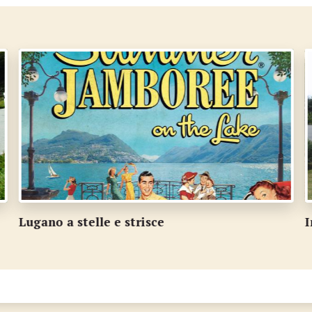
In Cà Rossa a Pregassona c'è posto per tutti
C