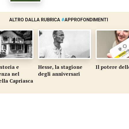
ALTRO DALLA RUBRICA
#
APPROFONDIMENTI
storia e
Hesse, la stagione
Il potere del
enza nel
degli anniversari
ella Capriasca