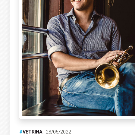
#
VETRINA
| 23/06/2022