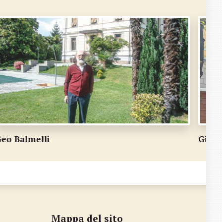
iorgio Caneva
Jörg 
Mappa del sito