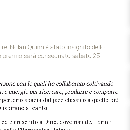
e, Nolan Quinn è stato insignito dello
so premio sarà consegnato sabato 25
rsone con le quali ho collaborato coltivando
rre energie per ricercare, produrre e comporre
repertorio spazia dal jazz classico a quello più
ispirano al canto.
d è cresciuto a Dino, dove risiede. I primi
i nella Filarmonica Unione