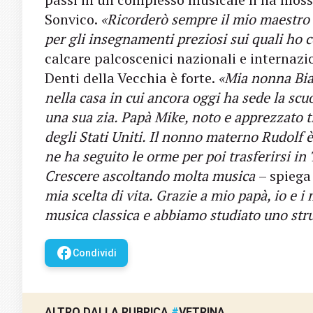
Sonvico.
«Ricorderò sempre il mio maestro d
per gli insegnamenti preziosi sui quali ho c
calcare palcoscenici nazionali e internazio
Denti della Vecchia è forte.
«Mia nonna Bia
nella casa in cui ancora oggi ha sede la scu
una sua zia. Papà Mike, noto e apprezzato t
degli Stati Uniti. Il nonno materno Rudolf 
ne ha seguito le orme per poi trasferirsi in 
Crescere ascoltando molta musica
– spieg
mia scelta di vita. Grazie a mio papà, io e i 
musica classica e abbiamo studiato uno s
facebook
Condividi
ALTRO DALLA RUBRICA
#
VETRINA