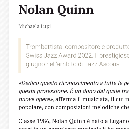
Nolan Quinn
Michaela Lupi
Trombettista, compositore e produttor
Swiss Jazz Award 2022. Il prestigio
giugno nell’ambito di Jazz Ascona.
«Dedico questo riconoscimento a tutte le pe
questa professione. È un dono dal quale tra
nuove opere»
, afferma il musicista, il cui 
popolare, con composizioni melodiche che 
Classe 1986, Nolan Quinn è nato a Lugano e
passi in un complesso musicale li ha moss