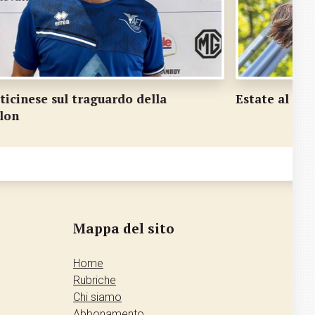
state al circo
Inver
Mappa del sito
Home
Rubriche
Chi siamo
Abbonamento