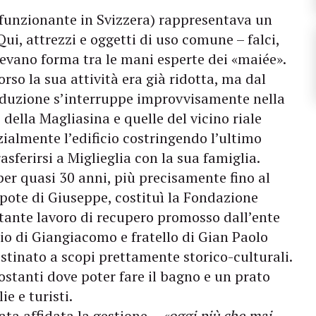
a funzionante in Svizzera) rappresentava un
Qui, attrezzi e oggetti di uso comune – falci,
ndevano forma tra le mani esperte dei «maiée».
orso la sua attività era già ridotta, ma dal
oduzione s’interruppe improvvisamente nella
della Magliasina e quelle del vicino riale
zialmente l’edificio costringendo l’ultimo
sferirsi a Miglieglia con la sua famiglia.
per quasi 30 anni, più precisamente fino al
pote di Giuseppe, costituì la Fondazione
tante lavoro di recupero promosso dall’ente
lio di Giangiacomo e fratello di Gian Paolo
ristinato a scopi prettamente storico-culturali.
stanti dove poter fare il bagno e un prato
e e turisti.
ata affidata la gestione –
«oggi più che mai,