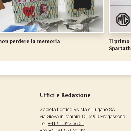
Il primo ticinese sul traguardo della
E
Spartathlon
Uffici e Redazione
Società Editrice Rivista di Lugano SA
via Giovanni Maraini 15, 6900 Pregassona
Tel.
+41 91 923 56 31
Fax
+41 91 921 30 43