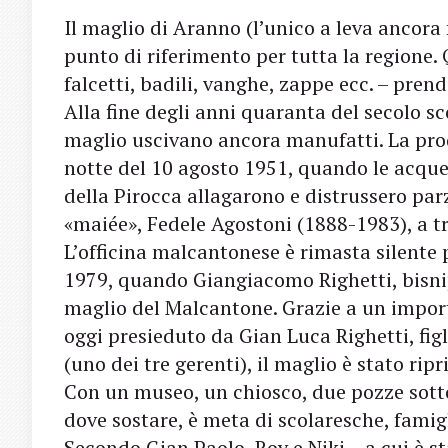
Il maglio di Aranno (l’unico a leva ancor
punto di riferimento per tutta la regione. 
falcetti, badili, vanghe, zappe ecc. – pre
Alla fine degli anni quaranta del secolo sc
maglio uscivano ancora manufatti. La pr
notte del 10 agosto 1951, quando le acque 
della Pirocca allagarono e distrussero par
«maiée», Fedele Agostoni (1888-1983), a tra
L’officina malcantonese è rimasta silente 
1979, quando Giangiacomo Righetti, bisni
maglio del Malcantone. Grazie a un impor
oggi presieduto da Gian Luca Righetti, fig
(uno dei tre gerenti), il maglio è stato rip
Con un museo, un chiosco, due pozze sotto
dove sostare, è meta di scolaresche, famigli
Secondo Gian Paolo, Roy e Niki – a cui è st