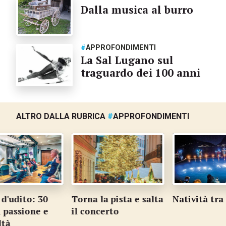
Dalla musica al burro
#
APPROFONDIMENTI
La Sal Lugano sul
traguardo dei 100 anni
ALTRO DALLA RUBRICA
#
APPROFONDIMENTI
'udito: 30
Torna la pista e salta
Natività tra 
 passione e
il concerto
tà