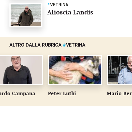
#
VETRINA
Alioscia Landis
ALTRO DALLA RUBRICA
#
VETRINA
o Campana
Peter Lüthi
Mario Berard
…