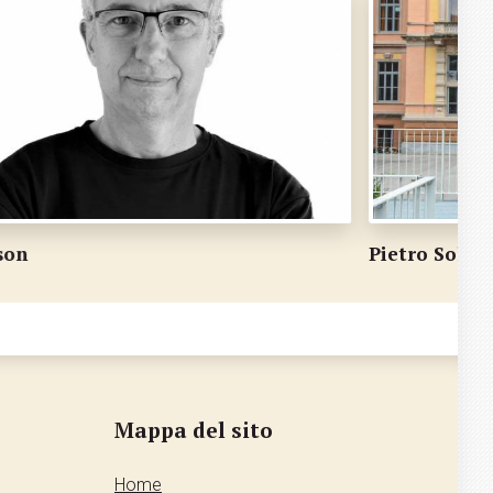
ietro Soldini
Gianc
Mappa del sito
Home