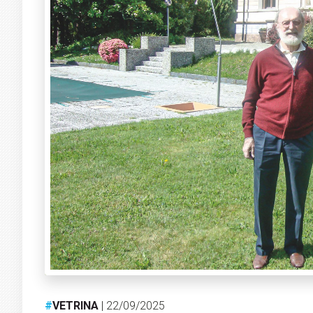
#
VETRINA
| 22/09/2025