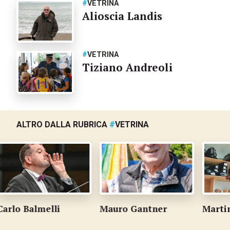
#
VETRINA
Alioscia Landis
#
VETRINA
Tiziano Andreoli
ALTRO DALLA RUBRICA
#
VETRINA
almelli
Mauro Gantner
Martino Rug