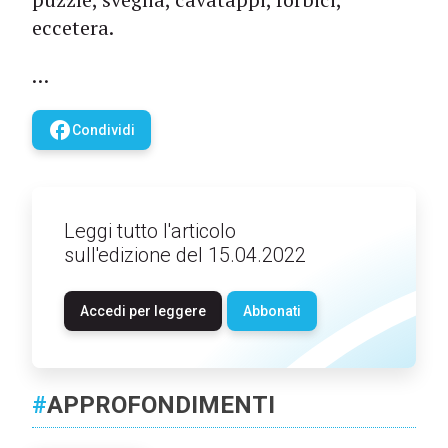
eccetera.
…
facebook
Condividi
Leggi tutto l'articolo
sull'edizione del 15.04.2022
Accedi per leggere
Abbonati
#
APPROFONDIMENTI