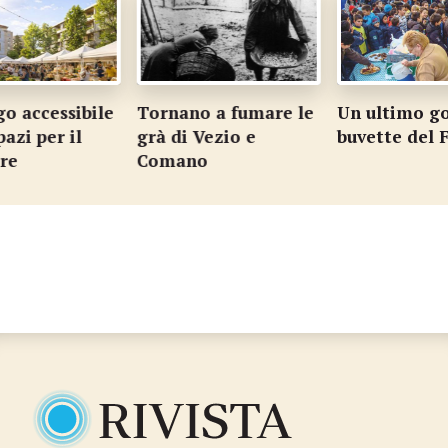
o accessibile
Tornano a fumare le
Un ultimo gol
azi per il
grà di Vezio e
buvette del F
re
Comano