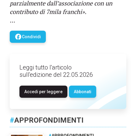
parzialmente dall’associazione con un
contributo di 7mila franchi».
…
facebook
Condividi
Leggi tutto l'articolo
sull'edizione del 22.05.2026
Accedi per leggere
Abbonati
#
APPROFONDIMENTI
#
APPROFONDIMENTI