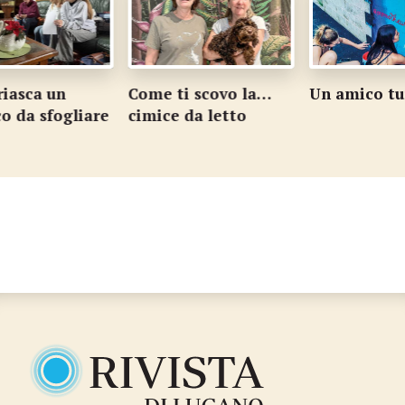
iasca un
Come ti scovo la…
Un amico tur
 da sfogliare
cimice da letto
…