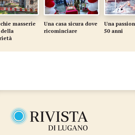
hie masserie
Una casa sicura dove
Una passione
ella
ricominciare
50 anni
ietà
…