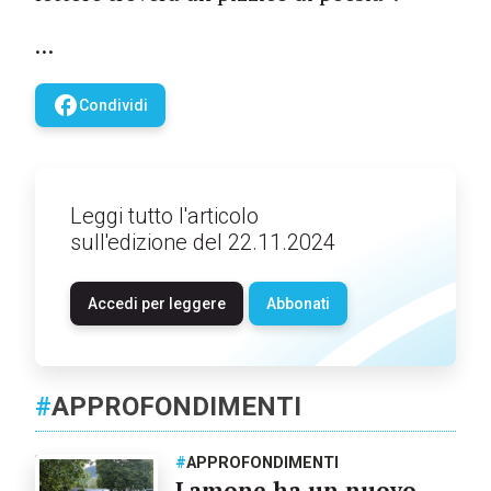
…
facebook
Condividi
Leggi tutto l'articolo
sull'edizione del 22.11.2024
Accedi per leggere
Abbonati
#
APPROFONDIMENTI
#
APPROFONDIMENTI
Lamone ha un nuovo