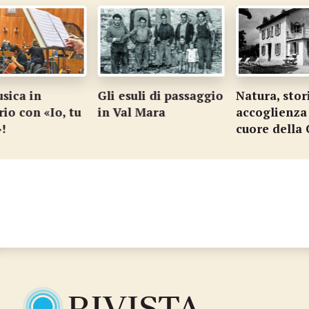
ica in
Gli esuli di passaggio
Natura, stori
o con «Io, tu
in Val Mara
accoglienza 
cuore della C
…