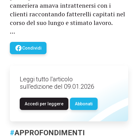
cameriera amava intrattenersi con i
clienti raccontando fatterelli capitati nel
corso del suo lungo e stimato lavoro.
…
facebook
Condividi
Leggi tutto l'articolo
sull'edizione del 09.01.2026
Accedi per leggere
Abbonati
#
APPROFONDIMENTI