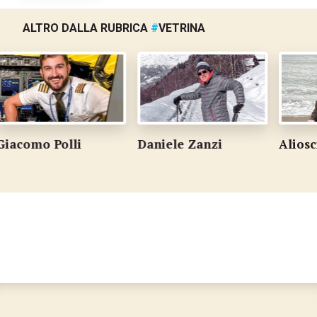
ALTRO DALLA RUBRICA
#
VETRINA
 Polli
Daniele Zanzi
Alioscia Land
…