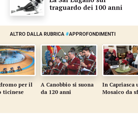
traguardo dei 100 anni
ALTRO DALLA RUBRICA
#
APPROFONDIMENTI
dromo per il
A Canobbio si suona
In Capriasca 
o ticinese
da 120 anni
Mosaico da s