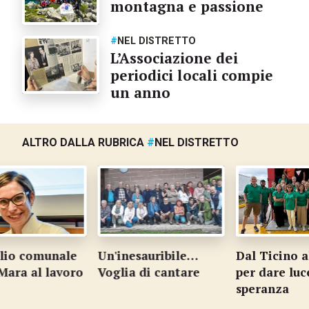
montagna e passione
#
NEL DISTRETTO
L’Associazione dei
periodici locali compie
un anno
ALTRO DALLA RUBRICA
#
NEL DISTRETTO
io comunale
Un'inesauribile…
Dal Ticino al
Mara al lavoro
Voglia di cantare
per dare luce
speranza