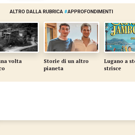
ALTRO DALLA RUBRICA
#
APPROFONDIMENTI
a volta
Storie di un altro
Lugano a stel
o
pianeta
strisce
…