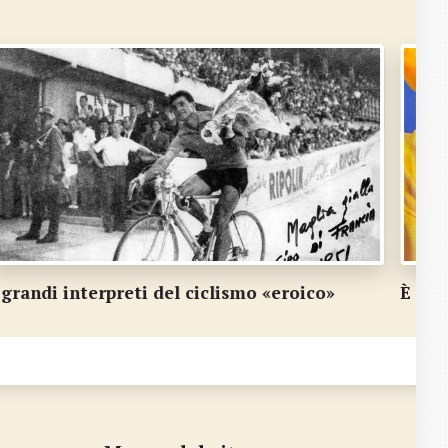
 grandi interpreti del ciclismo «eroico»
È il 