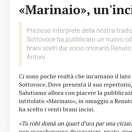
«Marinaio», un'in
Prezioso interprete della nostra trad
Sottovoce ha pubblicato un nuovo cd. 
brani scelti dal socio onorario Renato
Antoni.
Ci sono poche realtà che incarnano il lat
Sottovoce. Dove presenta il suo repertorio,
Salutiamo allora con piacere la pubblicazi
intitolato «Marinaio», in omaggio a Renato
ha scelto i venti brani incisi.
«Ta robi domà un quart d’ura par una cicia
non mancheranno divagazioni, risate, rico