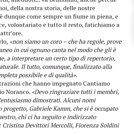
i, della nostra storia, delle nostre
i è dunque come sempre un fiume in piena, e
, volontariato e tutto il resto, fatichiamo a
attr’ore.
rlo,
«non siamo un coro – che ha regole, prove
taneo in cui ognuno canta nel modo che gli è
e, a interpretare un certo tipo di repertorio,
turale. Il tutto, comunque, finalizzato alla
mpleta possibile e di qualità».
istrazioni che hanno impegnato Cantiamo
bio Noranco.
«Devo ringraziare tutti i membri,
l’entusiasmo dimostrati. Alcuni nomi
apo progetto, Gabriele Kamm, che si è occupato
estro, chi ci ha seguito e indirizzato
: Cristina Devittori Mercolli, Fiorenza Soldini