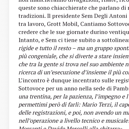
queste sono chiacchierate che parlano di no
tradizioni. Il presidente Sem Degli Anton
tra lavoro, Grott Mobil, Cantiamo Sottovoce
credere che le sue giornate durino ventiqu
Intanto, e Sem ci tiene subito a sottolinea
rigide e tutto il resto – ma un gruppo spon
più congeniale, che si diverte a stare insiem
che tra la gente si trova nel suo ambiente na
ricerca di un’esecuzione d’insieme il più co
L’incontro è dunque incentrato sulle reg
Sottovoce per un anno nella sede di Pam
una trentina, per la pazienza, l’impegno e 
permettimi però di farli: Mario Terzi, il c
delle registrazioni, e poi, non avendo un ma
nell’operazione a livello tecnico e musicale
Morsanti e Davide Mercolli alla chitarra».