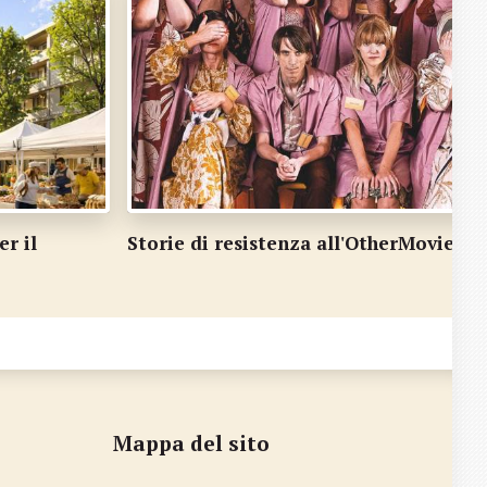
torie di resistenza all'OtherMovie
Landf
Mappa del sito