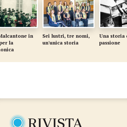
lcantone in
Sei lustri, tre nomi,
Una storia di
r la
un'unica storia
passione
nica
…