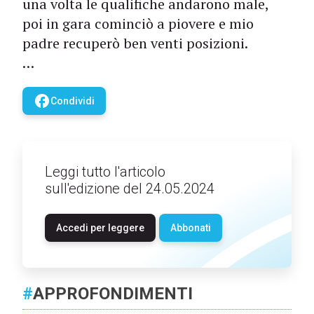
una volta le qualifiche andarono male,
poi in gara cominciò a piovere e mio
padre recuperò ben venti posizioni.
…
facebook
Condividi
Leggi tutto l'articolo
sull'edizione del 24.05.2024
Accedi per leggere
Abbonati
#
APPROFONDIMENTI