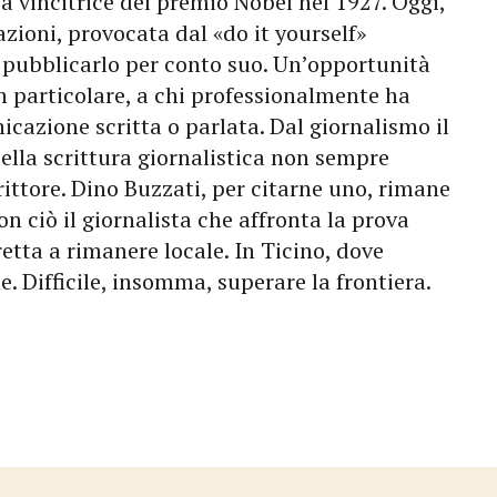
ia vincitrice del premio Nobel nel 1927. Oggi,
zioni, provocata dal «do it yourself»
di pubblicarlo per conto suo. Un’opportunità
in particolare, a chi professionalmente ha
cazione scritta o parlata. Dal giornalismo il
della scrittura giornalistica non sempre
crittore. Dino Buzzati, per citarne uno, rimane
n ciò il giornalista che affronta la prova
retta a rimanere locale. In Ticino, dove
ne. Difficile, insomma, superare la frontiera.