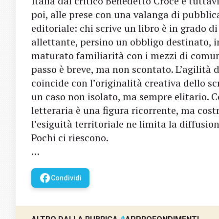
Italia dal critico Benedetto Croce e tuttav
poi, alle prese con una valanga di pubblica
editoriale: chi scrive un libro è in grado 
allettante, persino un obbligo destinato, 
maturato familiarità con i mezzi di comuni
passo è breve, ma non scontato. L’agilità 
coincide con l’originalità creativa dello s
un caso non isolato, ma sempre elitario. Co
letteraria è una figura ricorrente, ma cost
l’esiguità territoriale ne limita la diffusio
Pochi ci riescono.
…
facebook
Condividi