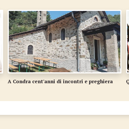
Quando le Luganesi vincevano le staffette
S