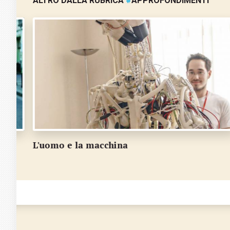
ALTRO DALLA RUBRICA
#
APPROFONDIMENTI
A Condra cent'anni di incontri e preghiera