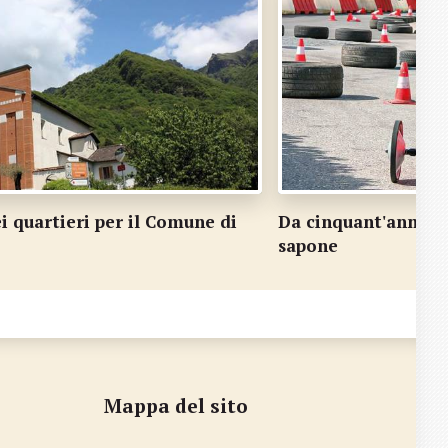
a cinquant'anni al volante delle casse di
Audax
apone
Mappa del sito