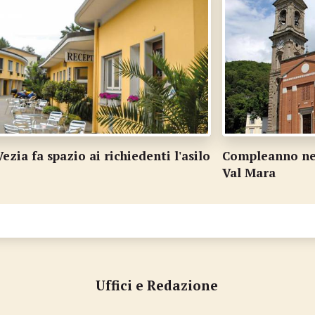
lo
Compleanno nei quartieri per il Comune di
D
Val Mara
s
Uffici e Redazione