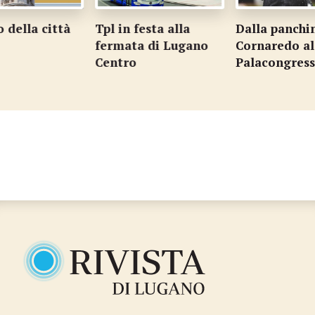
 della città
Tpl in festa alla
Dalla panchin
fermata di Lugano
Cornaredo al
Centro
Palacongress