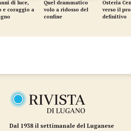
i di luce,
Quel drammatico
Osteria Centr
e coraggio a
volo a ridosso del
verso il prog
no
confine
definitivo
…
Dal 1938 il settimanale del Luganese