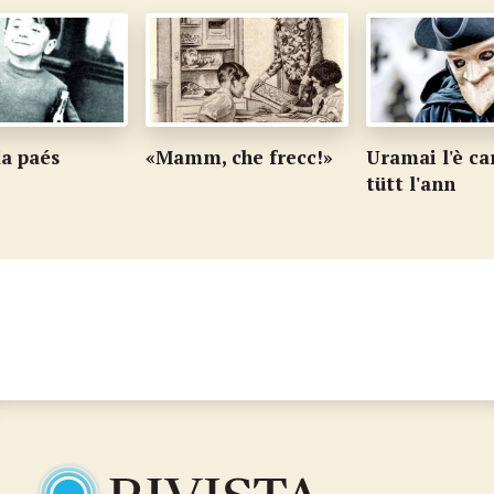
a paés
«Mamm, che frecc!»
Uramai l'è c
tütt l'ann