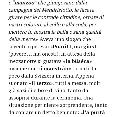
e “
manzöö
” che giungevano dalla
campagna del Mendrisiotto, le faceva
girare per le contrade cittadine, ornate di
nastri colorati, al collo e alla coda, per
mettere in mostra la bella e sana qualità
della merce»
. Aveva uno slogan che
sovente ripeteva: «
Puaritt, ma giüst
»
(poveretti ma onesti). In attesa della
mezzanotte si gustava «
la büséca
»
insieme con «
i maestràn
» tornati da
poco dalla Svizzera interna. Appena
suonato «
il terzo
», tutti a messa, molti
già sazi di cibo e di vino, tanto da
assopirsi durante la cerimonia. Una
situazione per niente sorprendente, tanto
da coniare un detto ben noto: «
l’a purtà