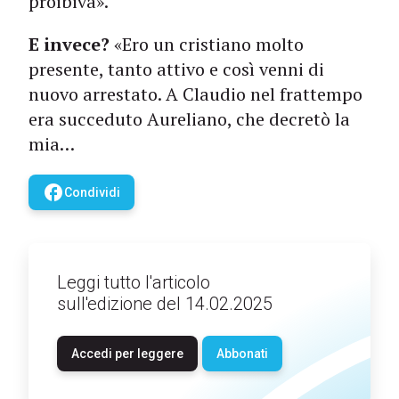
proibiva».
E invece?
«Ero un cristiano molto
presente, tanto attivo e così venni di
nuovo arrestato. A Claudio nel frattempo
era succeduto Aureliano, che decretò la
mia…
facebook
Condividi
Leggi tutto l'articolo
sull'edizione del 14.02.2025
Accedi per leggere
Abbonati