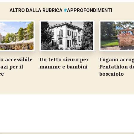
ALTRO DALLA RUBRICA
#
APPROFONDIMENTI
o accessibile
Un tetto sicuro per
Lugano accogl
azi per il
mamme e bambini
Pentathlon d
re
boscaiolo