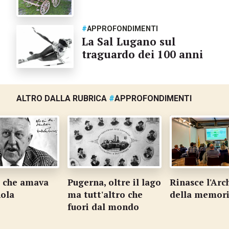
#
APPROFONDIMENTI
La Sal Lugano sul
traguardo dei 100 anni
ALTRO DALLA RUBRICA
#
APPROFONDIMENTI
l che amava
Pugerna, oltre il lago
Rinasce l'Arc
ola
ma tutt'altro che
della memor
fuori dal mondo