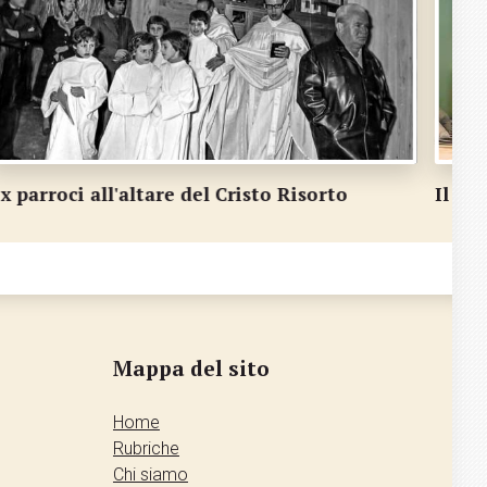
l volto giovane del fiume Cassarate
Quan
Mappa del sito
Home
Rubriche
Chi siamo