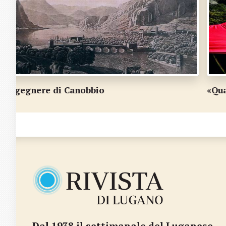
«Quando bionda aurora…»
Dal 1938 il settimanale del Luganese