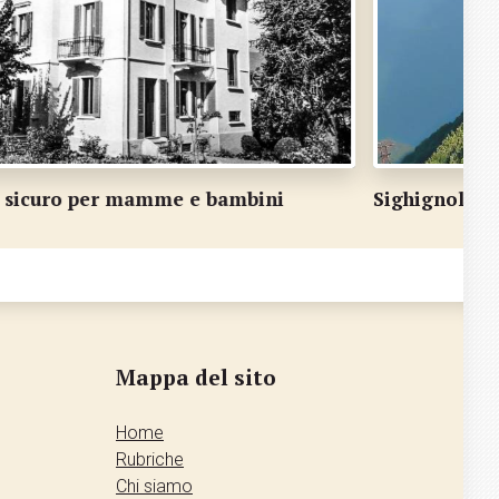
ighignola, un monte a picco sul lago
Un in
Mappa del sito
Home
Rubriche
Chi siamo