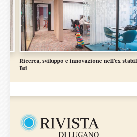
tabile
Scommessa vinta! Applausi al Lac per Swiss
Folk Pop