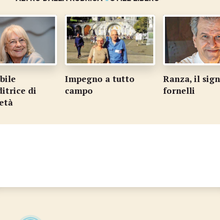
bile
Impegno a tutto
Ranza, il sig
itrice di
campo
fornelli
ietà