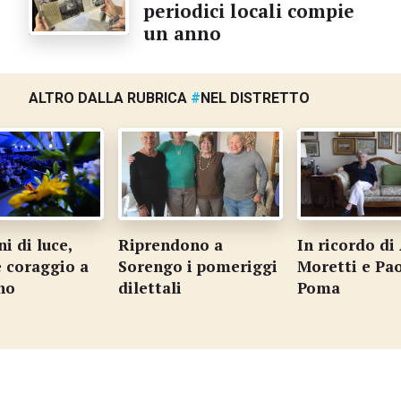
periodici locali compie
un anno
ALTRO DALLA RUBRICA
#
NEL DISTRETTO
i di luce,
Riprendono a
In ricordo di
e coraggio a
Sorengo i pomeriggi
Moretti e Pa
no
dilettali
Poma