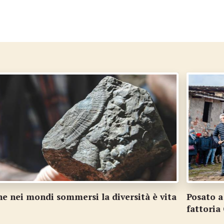
a
Posato a Vezia il primo mattone della nuova
S
fattoria Otaf