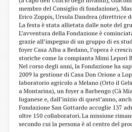
(a capo dell’Ufficio degli invalidi), Giac
membro del Consiglio di fondazione), Mau
Erico Zoppis, Ursula Dandrea (direttrice del
La festa è stata allietata dalle note del g
L’avventura della Fondazione è cominciat
grazie all’impegno di un gruppo di ex stud
foyer Casa Alba a Bedano, l’opera è cresci
storiche come la compianta Mimi Lepori B
Nel corso degli anni, la Fondazione ha sa
2009 la gestione di Casa Don Orione a Lop
laboratorio agricolo a Melano (Orto il Gels
a Montarina), un foyer a Barbengo (Cà Mia)
luganese e, dall’inizio di quest’anno, anch
Fondazione San Gottardo accoglie 137 adul
oltre 150 collaboratori. La missione rimane
secondo cui la persona è al centro del pro