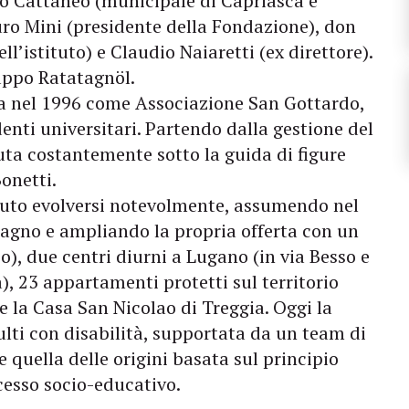
omo Cattaneo (municipale di Capriasca e
ro Mini (presidente della Fondazione), don
l’istituto) e Claudio Naiaretti (ex direttore).
ruppo Ratatagnöl.
a nel 1996 come Associazione San Gottardo,
enti universitari. Partendo dalla gestione del
uta costantemente sotto la guida di figure
onetti.
puto evolversi notevolmente, assumendo nel
agno e ampliando la propria offerta con un
o), due centri diurni a Lugano (in via Besso e
, 23 appartamenti protetti sul territorio
e la Casa San Nicolao di Treggia. Oggi la
ti con disabilità, supportata da un team di
 quella delle origini basata sul principio
cesso socio-educativo.