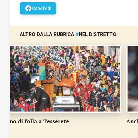
facebook
Condividi
ALTRO DALLA RUBRICA
#
NEL DISTRETTO
Anche nei mondi sommersi la diversità è vit