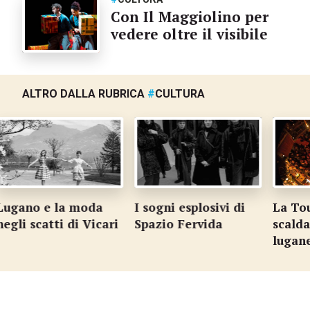
Con Il Maggiolino per
vedere oltre il visibile
ALTRO DALLA RUBRICA
#
CULTURA
e la moda
I sogni esplosivi di
La Tour Vag
atti di Vicari
Spazio Fervida
scalda l'inve
luganese
…