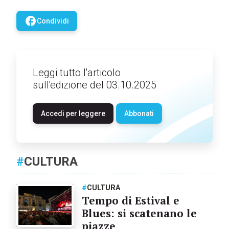
facebook
Condividi
Leggi tutto l'articolo
sull'edizione del 03.10.2025
Accedi per leggere
Abbonati
#
CULTURA
#
CULTURA
Tempo di Estival e
Blues: si scatenano le
piazze