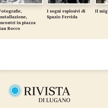
fie,
I sogni esplosivi di
Il migliore è 
zione,
Spazio Fervida
 in piazza
cco
…