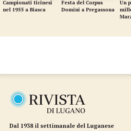
ati ticinesi
Festa del Corpus
Un posteggio
5 a Biasca
Domini a Pregassona
mille auto a
Marzio
Dal 1938 il settimanale del Luganese