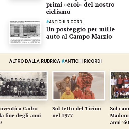
primi «eroi» del nostro
ciclismo
#
ANTICHI RICORDI
Un posteggio per mille
auto al Campo Marzio
ALTRO DALLA RUBRICA
#
ANTICHI RICORDI
ù a Cadro
Sul tetto del Ticino
Sul campo del
e degli anni
nel 1977
Madonnina n
anni '60