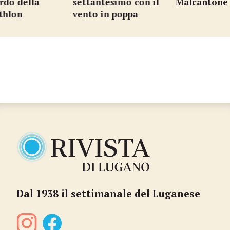
do della
settantesimo con il
Malcantone
hlon
vento in poppa
…
Dal 1938 il settimanale del Luganese