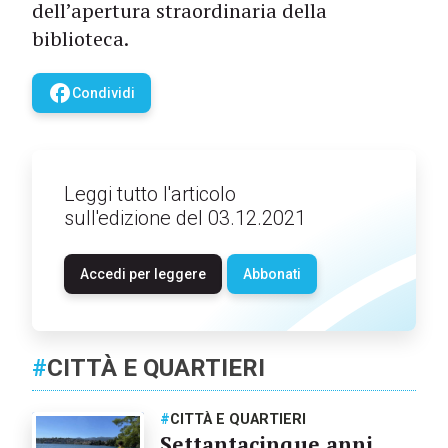
dell’apertura straordinaria della
biblioteca.
facebook
Condividi
Leggi tutto l'articolo
sull'edizione del 03.12.2021
Accedi per leggere
Abbonati
#
CITTÀ E QUARTIERI
#
CITTÀ E QUARTIERI
Settantacinque anni