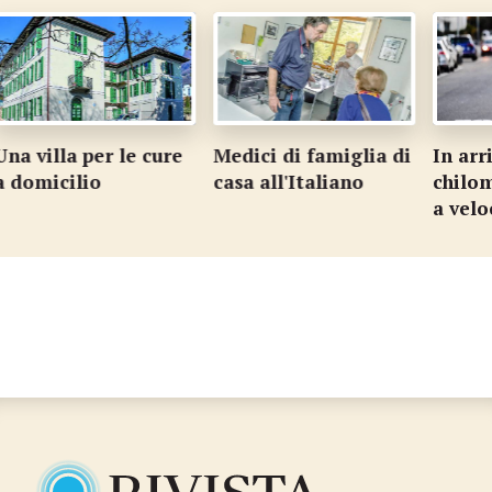
a per le cure
Medici di famiglia di
In arrivo 38
ilio
casa all'Italiano
chilometri di
a velocità ri
…