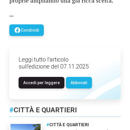
proprie ampliando una già ricca scelta.
...
facebook
Condividi
Leggi tutto l'articolo
sull'edizione del 07.11.2025
Accedi per leggere
Abbonati
#
CITTÀ E QUARTIERI
#
CITTÀ E QUARTIERI