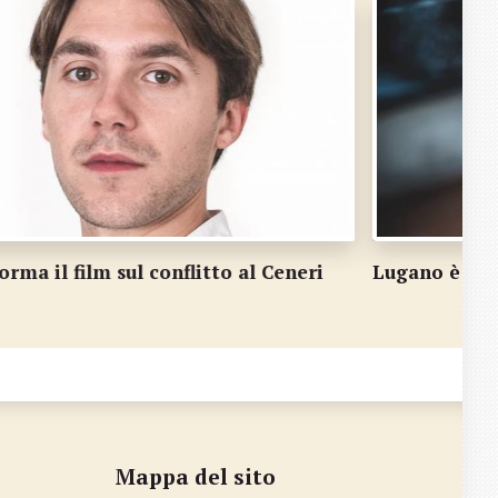
ugano è ancora la più sicura, ma…
Canti
Besso
Mappa del sito