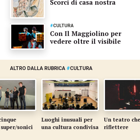
Scorci di casa nostra
#
CULTURA
Con Il Maggiolino per
vedere oltre il visibile
ALTRO DALLA RUBRICA
#
CULTURA
 cinque
Luoghi inusuali per
Un teatro che
 super/sonici
una cultura condivisa
riflettere