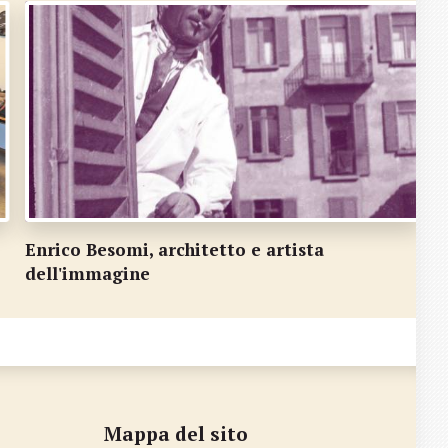
nrico Besomi, architetto e artista
Carlo
ell'immagine
dell'
Mappa del sito