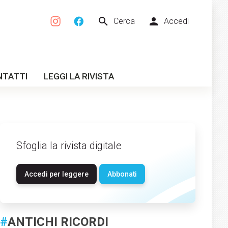
search
person
Cerca
Accedi
NTATTI
LEGGI LA RIVISTA
Sfoglia la rivista digitale
Accedi per leggere
Abbonati
#
ANTICHI RICORDI