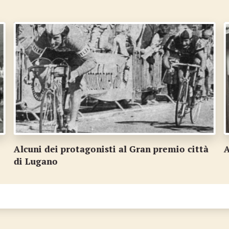
Alta moda in via Nassa
U
1