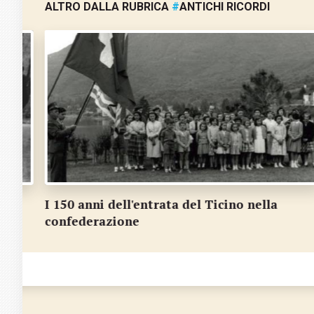
ALTRO DALLA RUBRICA
#
ANTICHI RICORDI
Alcuni dei protagonisti al Gran premio città
di Lugano