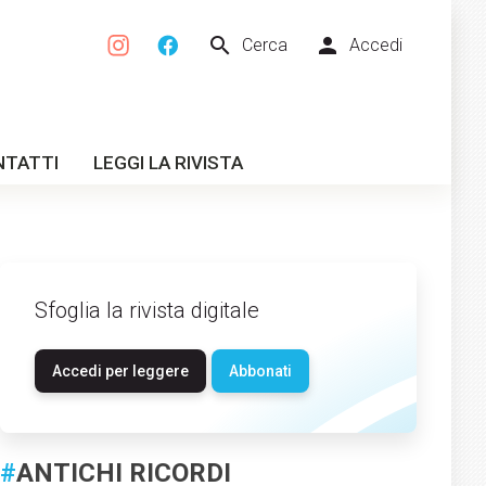
search
person
Cerca
Accedi
NTATTI
LEGGI LA RIVISTA
Sfoglia la rivista digitale
Accedi per leggere
Abbonati
#
ANTICHI RICORDI