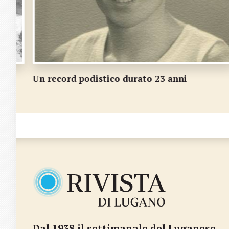
I bimbi della fontana di piazza Dante; Alunn
di Odogno alle isole di Brissago
Dal 1938 il settimanale del Luganese