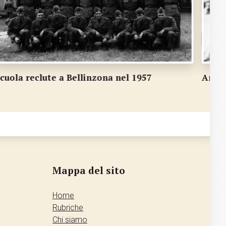
ronne Negri, campione d'altri tempi
Zico,
Mappa del sito
Home
Rubriche
Chi siamo