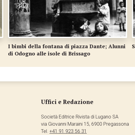
i
Scuola reclute a Bellinzona nel 1957
A
Uffici e Redazione
Società Editrice Rivista di Lugano SA
via Giovanni Maraini 15, 6900 Pregassona
Tel.
+41 91 923 56 31