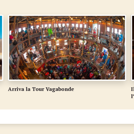
Il fuoco della Tour Vagabonde scalda
I
l’inverno luganese
r