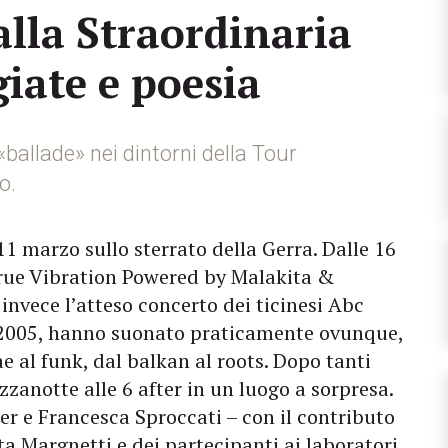
lla Straordinaria
iate e poesia
 «ballade» nei dintorni della Tour
o.
11 marzo sullo sterrato della Gerra. Dalle 16
 True Vibration Powered by Malakita &
invece l’atteso concerto dei ticinesi Abc
l 2005, hanno suonato praticamente ovunque,
e al funk, dal balkan al roots. Dopo tanti
zanotte alle 6 after in un luogo a sorpresa.
ber e Francesca Sproccati – con il contributo
a Margnetti e dei partecipanti ai laboratori