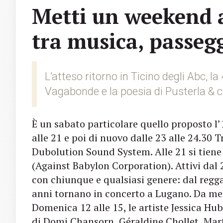
Metti un weekend a
tra musica, passegg
L’atteso ritorno in Ticino degli Abc, la
Vagabonde e la poesia di Pusterla & c
È un sabato particolare quello proposto l’
alle 21 e poi di nuovo dalle 23 alle 24.30
Dubolution Sound System. Alle 21 si tiene 
(Against Babylon Corporation). Attivi da
con chiunque e qualsiasi genere: dal regga
anni tornano in concerto a Lugano. Da mez
Domenica 12 alle 15, le artiste Jessica Hu
di Domi Chansorn, Géraldine Chollet, Mart