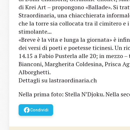
di Krei Art – propongono «Ballade». Si tra
Straordinaria, una chiacchierata informale 
che la torre sia collocata tra il cimitero e
stimolante...
«Breve è la vita e lunga la giornata» è infi
dei versi di poeti e poetesse ticinesi. Un 
14.15 a Fabio Pusterla alle 20; in mezzo – t
Bianconi, Margherita Coldesina, Prisca A
Alborghetti.
Dettagli su lastraordinaria.ch
Nella prima foto: Stella N’Djoku. Nella se
facebook
Condividi