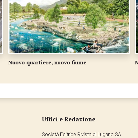
Nozze più vicine per Caslano, Magliaso e Pura
R
Uffici e Redazione
Società Editrice Rivista di Lugano SA