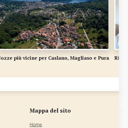
iprendono a Sorengo i pomeriggi dilettali
Stagi
Mappa del sito
Home