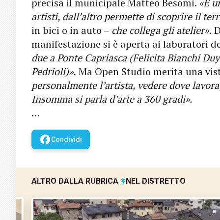
precisa il municipale Matteo Besomi.
«È un
artisti, dall’altro permette di scoprire il te
in bici o in auto –
che collega gli atelier».
D
manifestazione si è aperta ai laboratori d
due a Ponte Capriasca (Felicita Bianchi D
Pedrioli)».
Ma Open Studio merita una vis
personalmente l’artista, vedere dove lavor
Insomma si parla d’arte a 360 gradi».
…
facebook
Condividi
ALTRO DALLA RUBRICA
#
NEL DISTRETTO