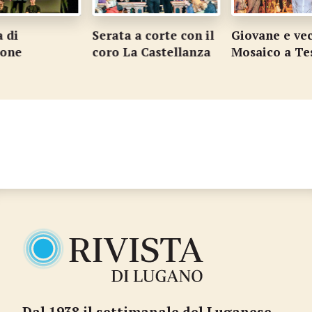
a di
Serata a corte con il
Giovane e ve
ione
coro La Castellanza
Mosaico a Te
Dal 1938 il settimanale del Luganese