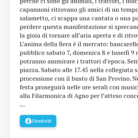
perché ci sono gli animali, i trattori, i dol
capannoni ritrovano gli amici di un tempo 
salametto, ci scappa una cantata o una pa
perdere questa manifestazione si sprecan
la gioia di tornare all’aria aperta e di ritr
L’anima della fiera è il mercato: bancarell
pubblico sabato 7, domenica 8 e lunedì 9 m
potranno ammirare i trattori d’epoca. Sem
piazza. Sabato alle 17.45 nella collegiata 
processione con il busto di San Provino. N
festa proseguirà nelle ore serali con mus
alla Filarmonica di Agno per l’atteso conc
…
facebook
Condividi