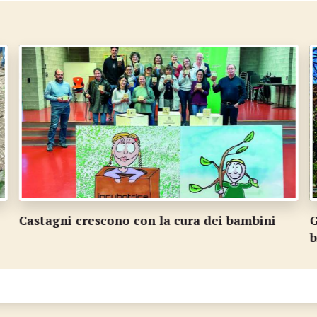
Gli affreschi della chiesa di Sorengo hanno
I
bisogno di un restauro